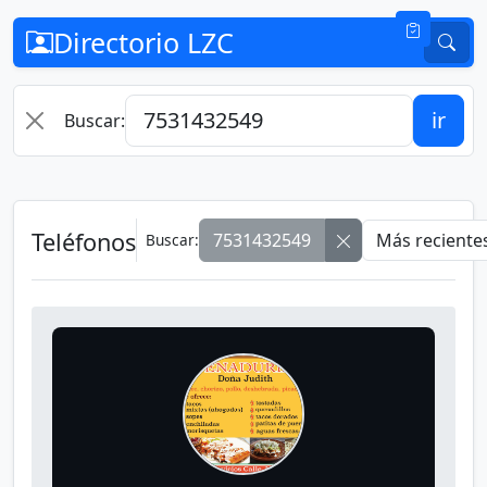
Directorio LZC
ir
Buscar:
Teléfonos
7531432549
Buscar: